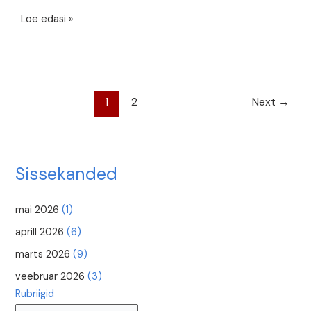
Tantsuloome
Loe edasi »
õppetunnid.
I
osa:
koreograafia
loomisest.
1
2
Next
→
Sissekanded
mai 2026
(1)
aprill 2026
(6)
märts 2026
(9)
veebruar 2026
(3)
Rubriigid