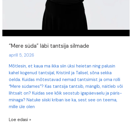
“Mere süda” läbi tantsija silmade
aprill 5, 2026
Mõtlesin, et kaua ma ikka siin üksi heietan ning palusin
kahel kogenud tantsijal, Kristinil ja Talisel, sõna sekka
öelda. Kuidas mõtestavad nemad tantsimist ja oma rolli
“Mere südames”? Kas tantsija tantsib, mängib, näitleb või
lihtsalt on? Kuidas see kõik seostub igapäevaelu ja päris-
minaga? Natuke siiski kriban ise ka, sest see on teema,
mille üle olen
“Mere
Loe edasi »
süda”