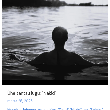
Ühe tantsu lugu: “Näkid”
märts 25, 2026
Muusika: Johanna-Adele Jüssi “Tiirud” “Näkid” ehk “Snäkid”