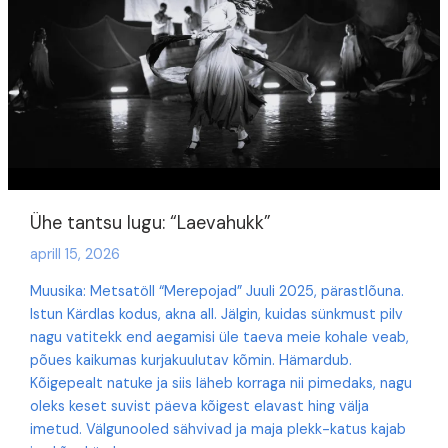
Ühe tantsu lugu: “Laevahukk”
aprill 15, 2026
Muusika: Metsatöll “Merepojad” Juuli 2025, pärastlõuna.
Istun Kärdlas kodus, akna all. Jälgin, kuidas sünkmust pilv
nagu vatitekk end aegamisi üle taeva meie kohale veab,
põues kaikumas kurjakuulutav kõmin. Hämardub.
Kõigepealt natuke ja siis läheb korraga nii pimedaks, nagu
oleks keset suvist päeva kõigest elavast hing välja
imetud. Välgunooled sähvivad ja maja plekk-katus kajab