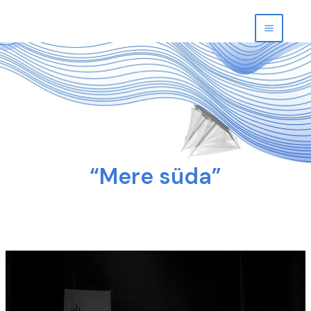
Skip
to
content
“Mere süda”