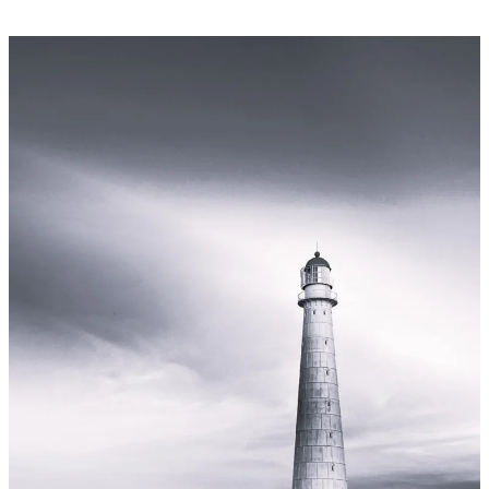
läbi
tantsija
silmade