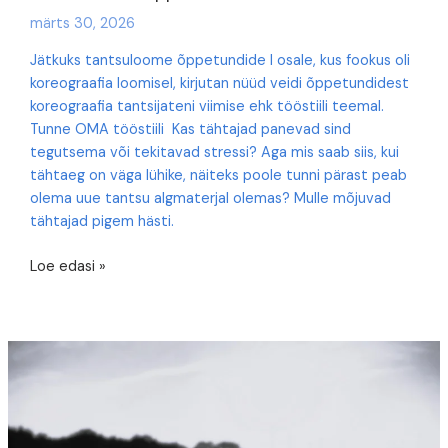
märts 30, 2026
Jätkuks tantsuloome õppetundide I osale, kus fookus oli
koreograafia loomisel, kirjutan nüüd veidi õppetundidest
koreograafia tantsijateni viimise ehk tööstiili teemal.
Tunne OMA tööstiili Kas tähtajad panevad sind
tegutsema või tekitavad stressi? Aga mis saab siis, kui
tähtaeg on väga lühike, näiteks poole tunni pärast peab
olema uue tantsu algmaterjal olemas? Mulle mõjuvad
tähtajad pigem hästi.
Tantsuloome
Loe edasi »
õppetunnid.
II
osa:
tööstiilist.