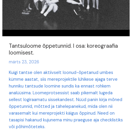
Tantsuloome õppetunnid. I osa: koreograafia
loomisest.
märts 23, 2026
Kuigi tantse olen aktiivselt loonud-õpetanud umbes
kümme aastat, siis mereprojektile lühikese ajaga terve
hunniku tantsude loomine sundis ka ennast rohkem
analüüsima. Loomeprotsessist saab pikemalt lugeda
sellest logiraamatu sissekandest. Nüüd panin kirja mõned
õppetunnid, mõtted ja tähelepanekud, mida olen nii
varasemalt kui mereprojekti käigus õppinud. Need on
tasapisi hakanud kujunema minu praeguse aja checklistiks
või põhimõteteks.