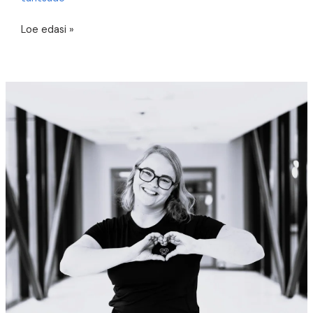
Ühe
Loe edasi »
tantsu
lugu:
“Kosjapralle”