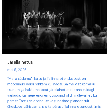
Järellainetus
mai 5, 2026
“Mere südame” Tartu ja Tallinna etendustest on
möödunud veidi rohkem kui nädal. Saime vist korraliku
tsunamiga hakkama, sest järellainetus ei taha kuidagi
vaibuda. Ka meie endi emotsioonid olid nii üleval, et kui
pärast Tartu esietendust kogunesime planeeritult
üheskoos tähistama, siis ka pärast Tallinna etendust (mis