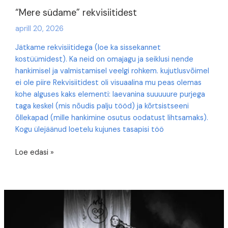
“Mere südame” rekvisiitidest
aprill 20, 2026
Jätkame rekvisiitidega (loe ka sissekannet
kostüümidest). Ka neid on omajagu ja seiklusi nende
hankimisel ja valmistamisel veelgi rohkem. kujutlusvõimel
ei ole piire Rekvisiitidest oli visuaalina mu peas olemas
kohe alguses kaks elementi: laevanina suuuuure purjega
taga keskel (mis nõudis palju tööd) ja kõrtsistseeni
õllekapad (mille hankimine osutus oodatust lihtsamaks).
Kogu ülejäänud loetelu kujunes tasapisi töö
“Mere
Loe edasi »
südame”
rekvisiitidest