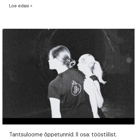
Ühe
Loe edasi »
tantsu
lugu:
“Majaka
hõõg”
Tantsuloome õppetunnid. II osa: tööstiilist.