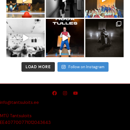
LOAD MORE
Follow on Instagram
info@tantsuloits.ee
MTÜ Tantsuloits
EE407700771012043643