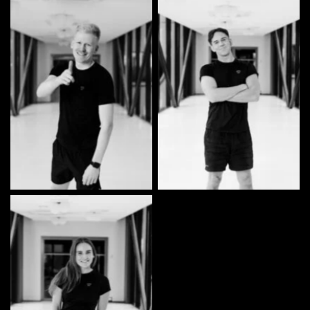
Kaarel Kõuts | Tantsija
Henry Veskioja | Tantsija
Annabel Steinberg |
Inspitsient, orgunnar