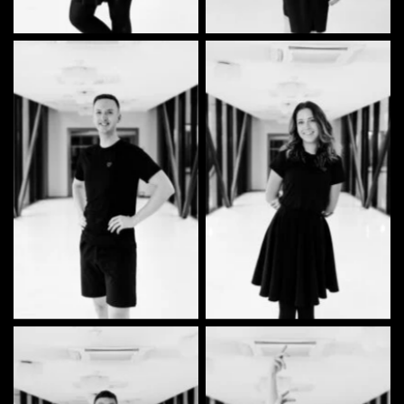
Henri Olavi Suomalainen |
Rahel Elisabeth Toffer |
Tantsija
Tantsija