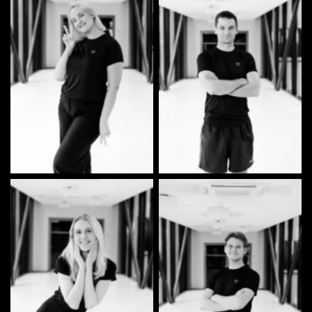
Krista Koval | Turundus,
Andres Kivistik | Tehniline
sotsmeedia
tugi, laevameister
Marion Kiil | Tantsija
Talis Petersell | Tantsija