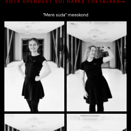
VÕTA ÜHENDUST VÕI HAKKA TOETAJAKS
“Mere süda” meeskond
Tiiu Kivistik | Koreograaf,
Ulrika Saar | Kujundus,
lavastaja, projektijuht,
turundus, sotsmeedia,
tantsija
tantsija