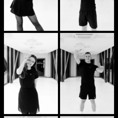
Johanna Jakobi | Tantsija
Kalev Eensaar | Tantsija