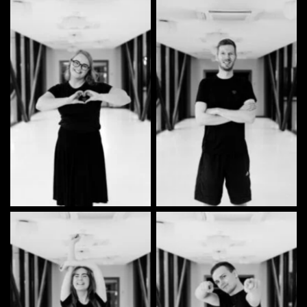
Kristin Parve | Tantsija
Andreas Jürimäe | Tantsija