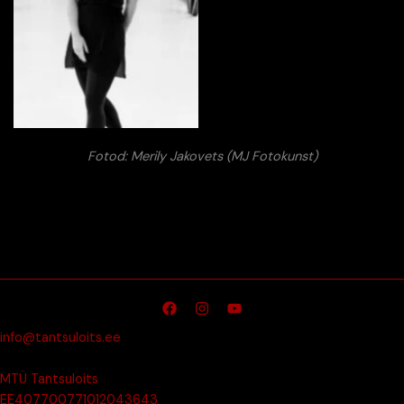
Fotod: Merily Jakovets (MJ Fotokunst)
info@tantsuloits.ee
MTÜ Tantsuloits
EE407700771012043643