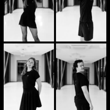
Merili Aitsam | Tantsija
Hendrik Lember | Tantsija
Maris Huik | Tantsija
Stefen Sumla | Tantsija