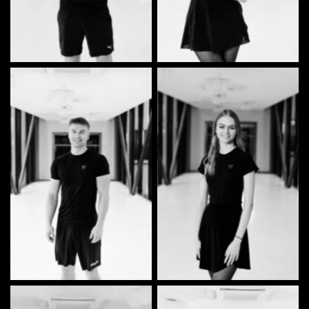
Joonas Laanpere | Tantsija
Teisi Petersell | Tantsija