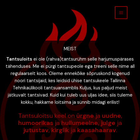
Skip
to
content
MEIST
Tantsuloits
ei ole (rahva)tantsurühm selle harjumuspärases
tähenduses. Me ei pürgi tantsupeole ega treeni selle nime all
regulaarselt koos. Oleme ennekõike sõpruskond kogenud
noori tantsijaid, kes leidsid ühise tantsukeele Tallinna
Tehnikaülikooli tantsuansamblis Kuljus, kus paljud meist
jätkuvalt tantsivad. Kuid kui tuleb uus uljas idee, siis tuleme
kokku, hakkame loitsima ja sünnib midagi erilist!
Tantsuloitsu keel on
ürgne
ja
uudne
,
humoorikas
ja
hullumeelne
,
julge
ja
jutustav
,
kirglik
ja
kaasahaarav
.