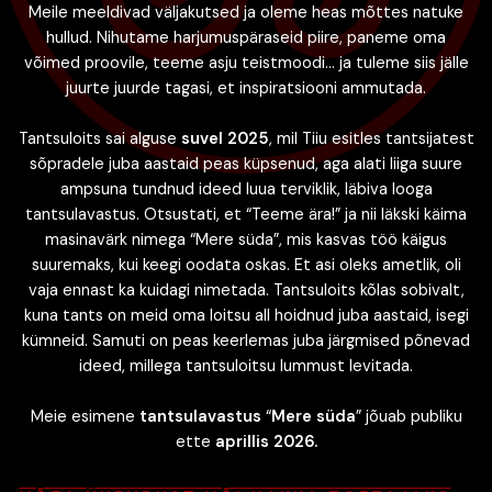
Meile meeldivad väljakutsed ja oleme heas mõttes natuke
hullud. Nihutame harjumuspäraseid piire, paneme oma
võimed proovile, teeme asju teistmoodi… ja tuleme siis jälle
juurte juurde tagasi, et inspiratsiooni ammutada.
Tantsuloits sai alguse
suvel 2025
, mil Tiiu esitles tantsijatest
sõpradele juba aastaid peas küpsenud, aga alati liiga suure
ampsuna tundnud ideed luua terviklik, läbiva looga
tantsulavastus. Otsustati, et “Teeme ära!” ja nii läkski käima
masinavärk nimega “Mere süda”, mis kasvas töö käigus
suuremaks, kui keegi oodata oskas. Et asi oleks ametlik, oli
vaja ennast ka kuidagi nimetada. Tantsuloits kõlas sobivalt,
kuna tants on meid oma loitsu all hoidnud juba aastaid, isegi
kümneid. Samuti on peas keerlemas juba järgmised põnevad
ideed, millega tantsuloitsu lummust levitada.
Meie esimene
tantsulavastus
“
Mere süda
” jõuab publiku
ette
aprillis 2026.