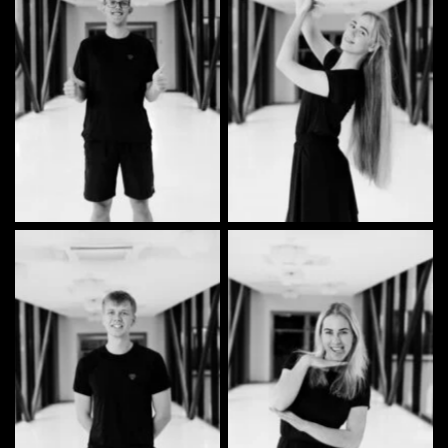
Lenne Grettel Leitmaa |
Laur-Eric Rattus | Tantsija
Tantsija
Kris Holtsman | Tantsija
Rika Rõõmusaar | Tantsija