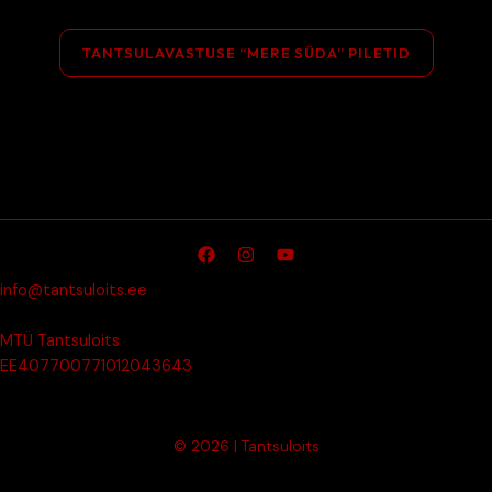
TANTSULAVASTUSE “MERE SÜDA” PILETID
info@tantsuloits.ee
MTÜ Tantsuloits
EE407700771012043643
© 2026 | Tantsuloits