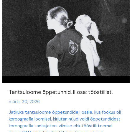
Tantsuloome õppetunnid. II osa: tööstiilist.
märts 30, 2026
Jätkuks tantsuloome õppetundide I osale, kus fookus oli
koreograafia loomisel, kirjutan nüüd veidi õppetundidest
koreograafia tantsijateni viimise ehk tööstiili teemal.