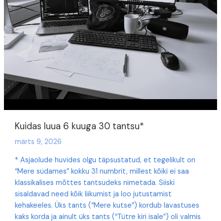
Kuidas luua 6 kuuga 30 tantsu*
märts 9, 2026
* Asjaolude huvides olgu täpsustatud, et tegelikult on
“Mere südames” kokku 31 numbrit, millest kõiki ei saa
klassikalises mõttes tantsudeks nimetada. Siiski
sisaldavad need kõik liikumist ja loo jutustamist
kehakeeles. Üks tants (“Mere kutse”) kordub lavastuses
kaks korda ja ainult üks tants (“Tütre kiri isale”) oli valmis