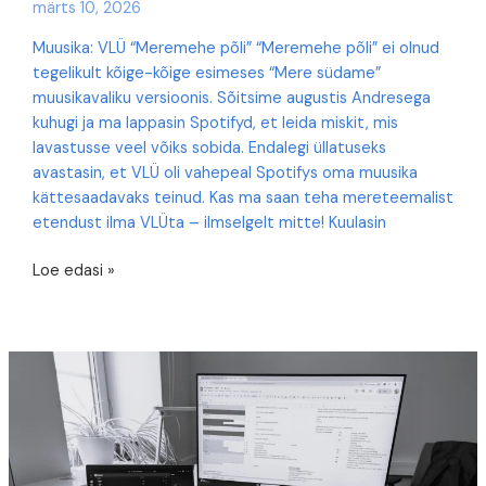
märts 10, 2026
Muusika: VLÜ “Meremehe põli” “Meremehe põli” ei olnud
tegelikult kõige-kõige esimeses “Mere südame”
muusikavaliku versioonis. Sõitsime augustis Andresega
kuhugi ja ma lappasin Spotifyd, et leida miskit, mis
lavastusse veel võiks sobida. Endalegi üllatuseks
avastasin, et VLÜ oli vahepeal Spotifys oma muusika
kättesaadavaks teinud. Kas ma saan teha mereteemalist
etendust ilma VLÜta – ilmselgelt mitte! Kuulasin
Ühe
Loe edasi »
tantsu
lugu:
“Meremehe
põli”