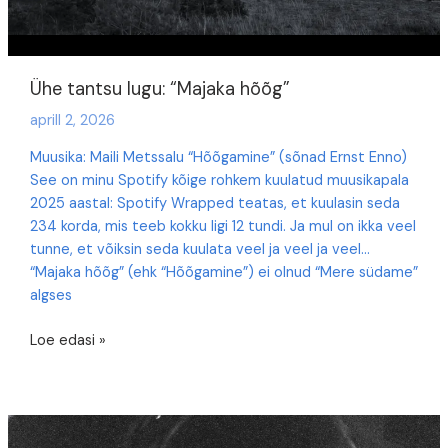
Ühe tantsu lugu: “Majaka hõõg”
aprill 2, 2026
Muusika: Maili Metssalu “Hõõgamine” (sõnad Ernst Enno)
See on minu Spotify kõige rohkem kuulatud muusikapala
2025 aastal: Spotify Wrapped teatas, et kuulasin seda
234 korda, mis teeb kokku ligi 12 tundi. Ja mul on ikka veel
tunne, et võiksin seda kuulata veel ja veel ja veel…
“Majaka hõõg” (ehk “Hõõgamine”) ei olnud “Mere südame”
algses
Ühe
Loe edasi »
tantsu
lugu:
“Majaka
hõõg”