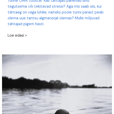
Tunne OMA tööstiili Kas tähtajad panevad sind
tegutsema või tekitavad stressi? Aga mis saab siis, kui
tähtaeg on väga lühike, näiteks poole tunni pärast peab
olema uue tantsu algmaterjal olemas? Mulle mõjuvad
tähtajad pigem hästi.
Tantsuloome
Loe edasi »
õppetunnid.
II
osa:
tööstiilist.