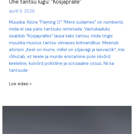
Ühe tantsu lugu: “Kosjapralle”
aprill 8, 2026
Muusika: Kiiora “Flaming O” “Mere südames” on numberid,
mida ei saa päris tantsuks nimetada. Vastukaaluks
sisaldub “Kosjapralles” lausa kaks tantsu, mida tingis
muusika muutus tantsu viimases kolmandikus. Meenub
aforism „Keel on murre, millel on sõjavägi ja laevastik“, mis
rõhutab, et keele ja murde eristamine pole niivõrd
keeleline, kuivõrd poliitiline ja sotsiaalne otsus. Nii ka
tantsude
Ühe
Loe edasi »
tantsu
lugu:
“Kosjapralle”