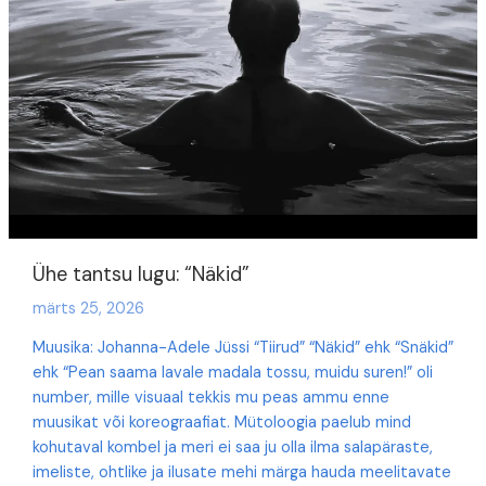
Ühe tantsu lugu: “Näkid”
märts 25, 2026
Muusika: Johanna-Adele Jüssi “Tiirud” “Näkid” ehk “Snäkid”
ehk “Pean saama lavale madala tossu, muidu suren!” oli
number, mille visuaal tekkis mu peas ammu enne
muusikat või koreograafiat. Mütoloogia paelub mind
kohutaval kombel ja meri ei saa ju olla ilma salapäraste,
imeliste, ohtlike ja ilusate mehi märga hauda meelitavate