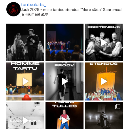
tantsuloits_
Juuli 2026 - meie tantsuetendus “Mere süda” Saaremaal
ja Hiiumaal 🌊💙