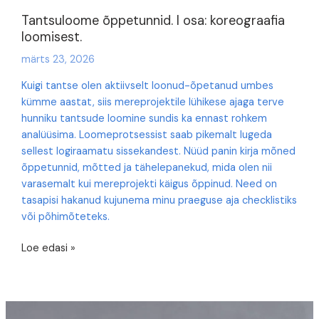
Tantsuloome õppetunnid. I osa: koreograafia
loomisest.
märts 23, 2026
Kuigi tantse olen aktiivselt loonud-õpetanud umbes
kümme aastat, siis mereprojektile lühikese ajaga terve
hunniku tantsude loomine sundis ka ennast rohkem
analüüsima. Loomeprotsessist saab pikemalt lugeda
sellest logiraamatu sissekandest. Nüüd panin kirja mõned
õppetunnid, mõtted ja tähelepanekud, mida olen nii
varasemalt kui mereprojekti käigus õppinud. Need on
tasapisi hakanud kujunema minu praeguse aja checklistiks
või põhimõteteks.
Tantsuloome
Loe edasi »
õppetunnid.
I
osa:
koreograafia