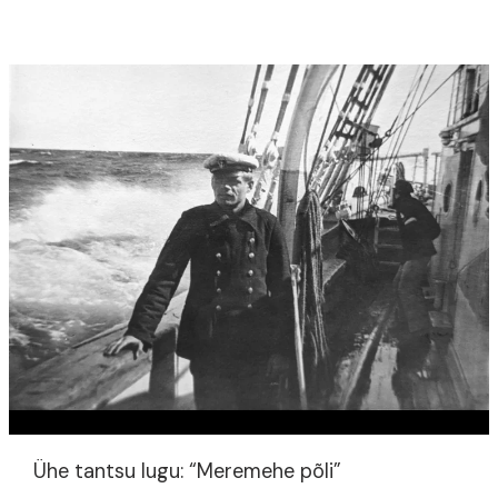
tantsu
lugu:
“Merele!”
Ühe tantsu lugu: “Meremehe põli”