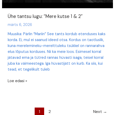
Ühe tantsu lugu: “Mere kutse 1 & 2”
märts 6, 2026
Muusika: Pärlin “Mariin” See tants kordub etenduses kaks
korda. Ei, mul ei saanud ideed otsa. Kordus on taotluslik,
kuna merelemineku-merelttuleku tsükkel on rannarahva
elus lõputus korduses. Nii ka meie loos. Esimesel korral
jätavad ema ja tütred rannas hüvasti isaga, teisel korral
juba ka väimeestega. Iga hüvastijätt on kurb. Ka siis, kui
tead, et tegelikult tuleb
Ühe
Loe edasi »
tantsu
lugu:
“Mere
kutse
1
1
2
Next
→