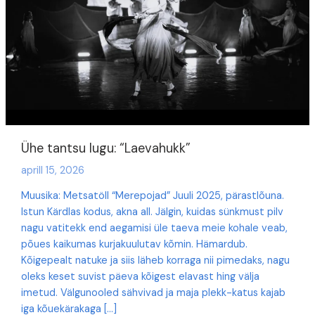
Ühe tantsu lugu: “Laevahukk”
aprill 15, 2026
Muusika: Metsatöll “Merepojad” Juuli 2025, pärastlõuna.
Istun Kärdlas kodus, akna all. Jälgin, kuidas sünkmust pilv
nagu vatitekk end aegamisi üle taeva meie kohale veab,
põues kaikumas kurjakuulutav kõmin. Hämardub.
Kõigepealt natuke ja siis läheb korraga nii pimedaks, nagu
oleks keset suvist päeva kõigest elavast hing välja
imetud. Välgunooled sähvivad ja maja plekk-katus kajab
iga kõuekärakaga […]