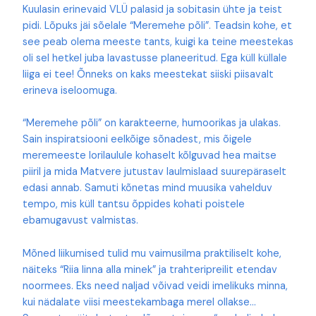
Kuulasin erinevaid VLÜ palasid ja sobitasin ühte ja teist
pidi. Lõpuks jäi sõelale “Meremehe põli”. Teadsin kohe, et
see peab olema meeste tants, kuigi ka teine meestekas
oli sel hetkel juba lavastusse planeeritud. Ega küll küllale
liiga ei tee! Õnneks on kaks meestekat siiski piisavalt
erineva iseloomuga.
“Meremehe põli” on karakteerne, humoorikas ja ulakas.
Sain inspiratsiooni eelkõige sõnadest, mis õigele
meremeeste lorilaulule kohaselt kõlguvad hea maitse
piiril ja mida Matvere jutustav laulmislaad suurepäraselt
edasi annab. Samuti kõnetas mind muusika vahelduv
tempo, mis küll tantsu õppides kohati poistele
ebamugavust valmistas.
Mõned liikumised tulid mu vaimusilma praktiliselt kohe,
näiteks “Riia linna alla minek” ja trahteripreilit etendav
noormees. Eks need naljad võivad veidi imelikuks minna,
kui nädalate viisi meestekambaga merel ollakse…