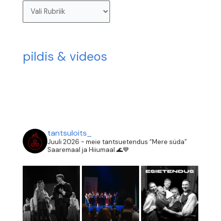
pildis & videos
tantsuloits_
Juuli 2026 - meie tantsuetendus “Mere süda”
Saaremaal ja Hiiumaal 🌊💙