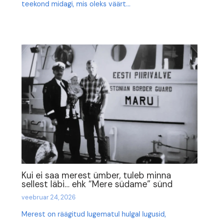
teekond midagi, mis oleks väärt…
Kui ei saa merest ümber, tuleb minna
sellest läbi… ehk “Mere südame” sünd
veebruar 24, 2026
Merest on räägitud lugematul hulgal lugusid,