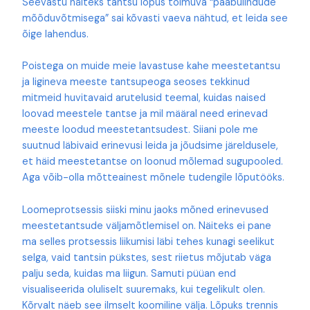
Seevastu näiteks tantsu lõpus toimuva “paabulindude
mõõduvõtmisega” sai kõvasti vaeva nähtud, et leida see
õige lahendus.
Poistega on muide meie lavastuse kahe meestetantsu
ja ligineva meeste tantsupeoga seoses tekkinud
mitmeid huvitavaid arutelusid teemal, kuidas naised
loovad meestele tantse ja mil määral need erinevad
meeste loodud meestetantsudest. Siiani pole me
suutnud läbivaid erinevusi leida ja jõudsime järeldusele,
et häid meestetantse on loonud mõlemad sugupooled.
Aga võib-olla mõtteainest mõnele tudengile lõputööks.
Loomeprotsessis siiski minu jaoks mõned erinevused
meestetantsude väljamõtlemisel on. Näiteks ei pane
ma selles protsessis liikumisi läbi tehes kunagi seelikut
selga, vaid tantsin pükstes, sest riietus mõjutab väga
palju seda, kuidas ma liigun. Samuti püüan end
visualiseerida oluliselt suuremaks, kui tegelikult olen.
Kõrvalt näeb see ilmselt koomiline välja. Lõpuks trennis