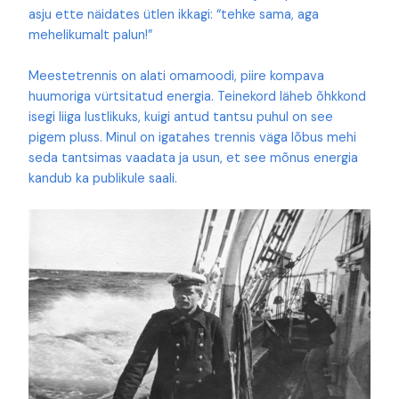
asju ette näidates ütlen ikkagi: “tehke sama, aga
mehelikumalt palun!”
Meestetrennis on alati omamoodi, piire kompava
huumoriga vürtsitatud energia. Teinekord läheb õhkkond
isegi liiga lustlikuks, kuigi antud tantsu puhul on see
pigem pluss. Minul on igatahes trennis väga lõbus mehi
seda tantsimas vaadata ja usun, et see mõnus energia
kandub ka publikule saali.