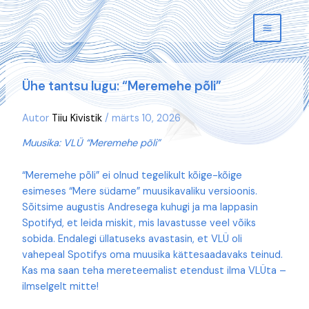
Skip
to
content
Ühe tantsu lugu: “Meremehe põli”
Autor
Tiiu Kivistik
/
märts 10, 2026
Muusika: VLÜ “Meremehe põli”
“Meremehe põli” ei olnud tegelikult kõige-kõige
esimeses “Mere südame” muusikavaliku versioonis.
Sõitsime augustis Andresega kuhugi ja ma lappasin
Spotifyd, et leida miskit, mis lavastusse veel võiks
sobida. Endalegi üllatuseks avastasin, et VLÜ oli
vahepeal Spotifys oma muusika kättesaadavaks teinud.
Kas ma saan teha mereteemalist etendust ilma VLÜta –
ilmselgelt mitte!