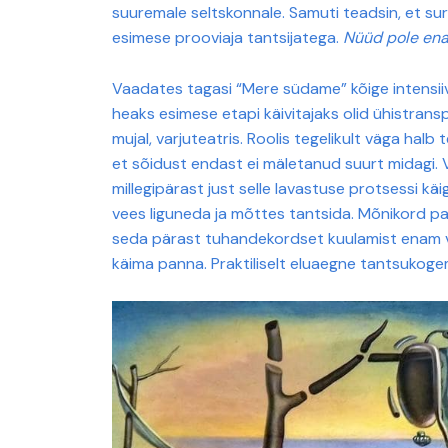
suuremale seltskonnale. Samuti teadsin, et sur
esimese prooviaja tantsijatega.
Nüüd pole en
Vaadates tagasi “Mere südame” kõige intensiiv
heaks esimese etapi käivitajaks olid ühistransp
mujal, varjuteatris. Roolis tegelikult väga halb t
et sõidust endast ei mäletanud suurt midagi. V
millegipärast just selle lavastuse protsessi k
vees liguneda ja mõttes tantsida. Mõnikord pa
seda pärast tuhandekordset kuulamist enam vaj
käima panna. Praktiliselt eluaegne tantsukoge