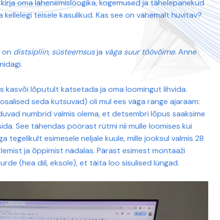
nin kirja oma lähenemisloogika, kogemused ja tähelepanekud
a kellelegi teisele kasulikud. Kas see on vähemalt huvitav?
e on
distsipliin
,
süsteemsus
ja
väga suur töövõime
. Anne
midagi.
us kasvõi lõputult katsetada ja oma loomingut lihvida.
aosalised seda kutsuvad) oli mul ees väga range ajaraam:
lduvad numbrid valmis olema, et detsembri lõpus saaksime
ida. See tähendas pöörast rütmi nii mulle loomises kui
 tegelikult esimesele neljale kuule, mille jooksul valmis 28
lemist ja õppimist nädalas. Pärast esimest montaaži
uurde (hea diil, eksole), et täita loo sisulised lüngad.