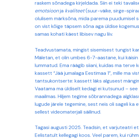
raskem sõnadega kirjeldada. Siin ei teki taval
emotsioon
ja
kvaliteet
(suur-väike, sirge-spiraa
olulisem märksõna, mida parema puudumisel se
on vist kõige täpsem sõna aga üldise kogemuse
samas kohati käest libisev nagu liiv.
Teadvustamata, mingist sisemisest tungist kan
Mäletan, et olin umbes 6-7-aastane, kui käisin 
lummatud. Ema räägib siiani, kuidas ma terve kon
kassett “Jää jumalaga Eestimaa 1”, mille ma vis
tantsukontserte: kassett läks algusest mängima ja
Vaatama ma üldiselt kedagi ei kutsunud – see 
maailmas. Hiljem tegime sõbrannadega algklassi
lugude järele tegemine, sest neis oli sageli ka
sellest videomaterjali säilinud.
Tagasi augusti 2025. Teadsin, et varjuteatri e
Eelistatult kellegagi koos. Veel parem, kui rü