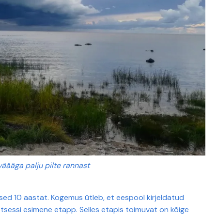
väääga palju pilte rannast
ed 10 aastat. Kogemus ütleb, et eespool kirjeldatud
otsessi esimene etapp. Selles etapis toimuvat on kõige