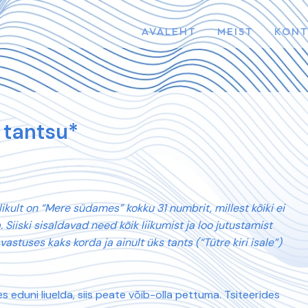
AVALEHT
MEIST
KONT
 tantsu*
ikult on “Mere südames” kokku 31 numbrit, millest kõiki ei
Siiski sisaldavad need kõik liikumist ja loo jutustamist
astuses kaks korda ja ainult üks tants (“Tütre kiri isale”)
 eduni liuelda, siis peate võib-olla pettuma. Tsiteerides