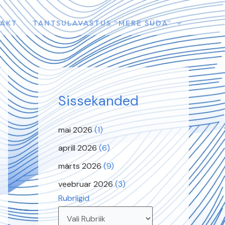
AKT
TANTSULAVASTUS “MERE SÜDA”
Sissekanded
mai 2026
(1)
aprill 2026
(6)
märts 2026
(9)
veebruar 2026
(3)
Rubriigid