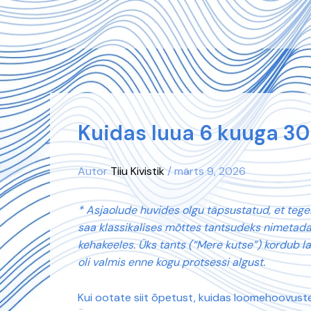
Skip
to
content
Kuidas luua 6 kuuga 30
Autor
Tiiu Kivistik
/
märts 9, 2026
* Asjaolude huvides olgu täpsustatud, et tegel
saa klassikalises mõttes tantsudeks nimetada. 
kehakeeles. Üks tants (“Mere kutse”) kordub lav
oli valmis enne kogu protsessi algust.
Kui ootate siit õpetust, kuidas loomehoovustes