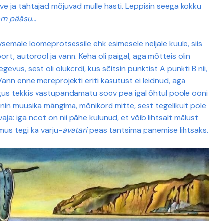
ve ja tähtajad mõjuvad mulle hästi. Leppisin seega kokku
am pääsu…
semale loomeprotsessile ehk esimesele neljale kuule, siis
ort, autorool ja vann. Keha oli paigal, aga mõtteis olin
egevus, sest oli olukordi, kus sõitsin punktist A punkti B nii,
ann enne mereprojekti eriti kasutust ei leidnud, aga
äigus tekkis vastupandamatu soov pea igal õhtul poole ööni
nin muusika mängima, mõnikord mitte, sest tegelikult pole
a: iga noot on nii pähe kulunud, et võib lihtsalt mälust
mus tegi ka varju-
avatari
peas tantsima panemise lihtsaks.