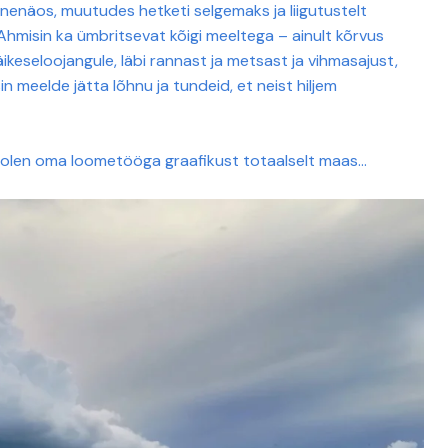
nenäos, muutudes hetketi selgemaks ja liigutustelt
 Ahmisin ka ümbritsevat kõigi meeltega – ainult kõrvus
äikeseloojangule, läbi rannast ja metsast ja vihmasajust,
eelde jätta lõhnu ja tundeid, et neist hiljem
et olen oma loometööga graafikust totaalselt maas…