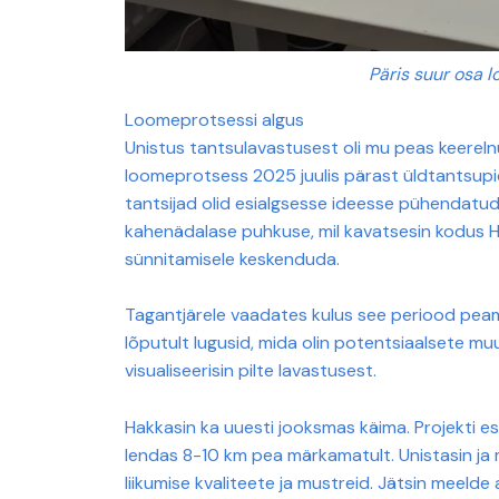
Päris suur osa 
Loomeprotsessi algus
Unistus tantsulavastusest oli mu peas keerelnu
loomeprotsess 2025 juulis pärast üldtantsupid
tantsijad olid esialgsesse ideesse pühendatu
kahenädalase puhkuse, mil kavatsesin kodus Hii
sünnitamisele keskenduda.
Tagantjärele vaadates kulus see periood peam
lõputult lugusid, mida olin potentsiaalsete muusi
visualiseerisin pilte lavastusest.
Hakkasin ka uuesti jooksmas käima. Projekti es
lendas 8-10 km pea märkamatult. Unistasin ja mõ
liikumise kvaliteete ja mustreid. Jätsin meelde