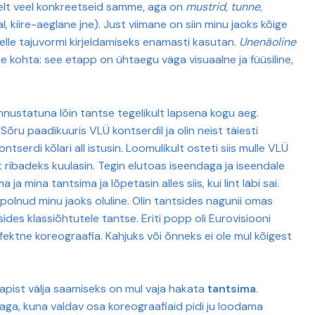
iselt veel konkreetseid samme, aga on
mustrid
,
tunne
,
l, kiire-aeglane jne). Just viimane on siin minu jaoks kõige
lle tajuvormi kirjeldamiseks enamasti kasutan.
Unenäoline
 kohta: see etapp on ühtaegu väga visuaalne ja füüsiline,
nustatuna lõin tantse tegelikult lapsena kogu aeg.
Sõru paadikuuris VLÜ kontserdil ja olin neist täiesti
tserdi kõlari all istusin. Loomulikult osteti siis mulle VLÜ
t ribadeks kuulasin. Tegin elutoas iseendaga ja iseendale
 mina tantsima ja lõpetasin alles siis, kui lint läbi sai.
polnud minu jaoks oluline. Olin tantsides nagunii omas
des klassiõhtutele tantse. Eriti popp oli Eurovisiooni
 efektne koreograafia. Kahjuks või õnneks ei ole mul kõigest
tapist välja saamiseks on mul vaja hakata
tantsima
.
hmaga, kuna valdav osa koreograafiaid pidi ju loodama