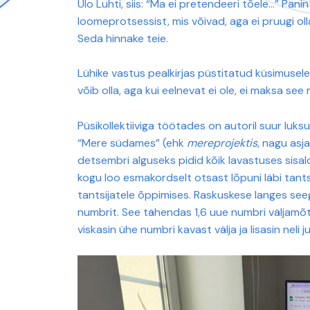
Ülo Luhti, siis: “Ma ei pretendeeri tõele…” Pa
loomeprotsessist, mis võivad, aga ei pruugi oll
Seda hinnake teie.
Lühike vastus pealkirjas püstitatud küsimusel
võib olla, aga kui eelnevat ei ole, ei maksa see 
Püsikollektiiviga töötades on autoril suur luks
“Mere südames” (ehk
mereprojektis
, nagu asj
detsembri alguseks pidid kõik lavastuses sisa
kogu loo esmakordselt otsast lõpuni läbi tants
tantsijatele õppimises. Raskuskese langes seega
numbrit. See tähendas 1,6 uue numbri väljamõt
viskasin ühe numbri kavast välja ja lisasin neli j