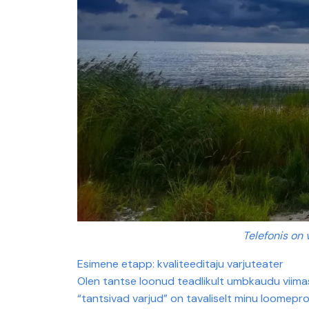
Telefonis on 
Esimene etapp: kvaliteeditaju varjuteater
Olen tantse loonud teadlikult umbkaudu viimas
“tantsivad varjud” on tavaliselt minu loomepr