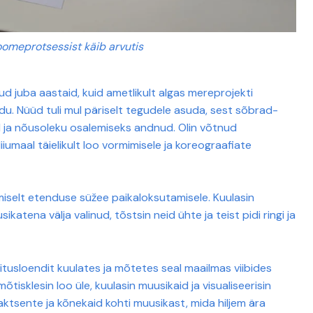
loomeprotsessist käib arvutis
d juba aastaid, kuid ametlikult algas mereprojekti
u. Nüüd tuli mul päriselt tegudele asuda, sest sõbrad-
d ja nõusoleku osalemiseks andnud. Olin võtnud
umaal täielikult loo vormimisele ja koreograafiate
iselt etenduse süžee paikaloksutamisele. Kuulasin
katena välja valinud, tõstsin neid ühte ja teist pidi ringi ja
itusloendit kuulates ja mõtetes seal maailmas viibides
tisklesin loo üle, kuulasin muusikaid ja visualiseerisin
 aktsente ja kõnekaid kohti muusikast, mida hiljem ära