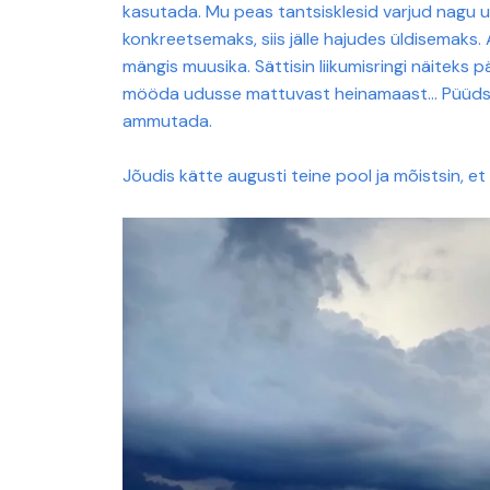
kasutada. Mu peas tantsisklesid varjud nagu u
konkreetsemaks, siis jälle hajudes üldisemaks.
mängis muusika. Sättisin liikumisringi näiteks p
mööda udusse mattuvast heinamaast… Püüdsin m
ammutada.
Jõudis kätte augusti teine pool ja mõistsin, 