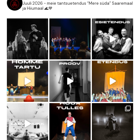
Juuli 2026 - meie tantsuetendus “Mere süda” Saaremaal
ja Hiiumaal 🌊💙