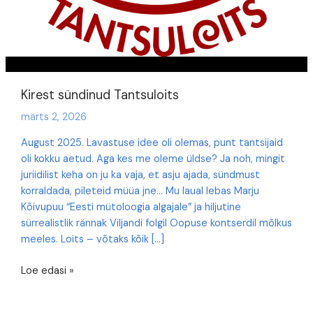
Kirest sündinud Tantsuloits
märts 2, 2026
August 2025. Lavastuse idee oli olemas, punt tantsijaid
oli kokku aetud. Aga kes me oleme üldse? Ja noh, mingit
juriidilist keha on ju ka vaja, et asju ajada, sündmust
korraldada, pileteid müüa jne… Mu laual lebas Marju
Kõivupuu “Eesti mütoloogia algajale” ja hiljutine
sürrealistlik rännak Viljandi folgil Oopuse kontserdil mõlkus
meeles. Loits – võtaks kõik […]
Kirest
Loe edasi »
sündinud
Tantsuloits